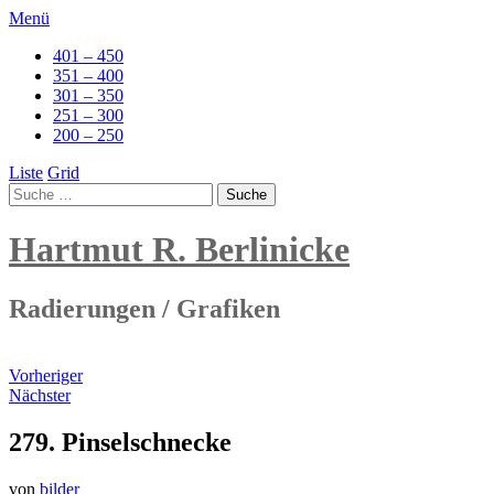
Menü
401 – 450
351 – 400
301 – 350
251 – 300
200 – 250
Liste
Grid
Hartmut R. Berlinicke
Radierungen / Grafiken
Vorheriger
Nächster
279. Pinselschnecke
von
bilder