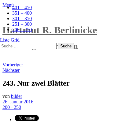
Menü
401 – 450
351 – 400
301 – 350
251 – 300
Hartmut R. Berlinicke
200 – 250
Liste
Grid
Radierungen / Grafiken
Vorheriger
Nächster
243. Nur zwei Blätter
von
bilder
26. Januar 2016
200 - 250