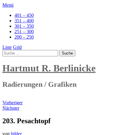
Menü
401 – 450
351 – 400
301 – 350
251 – 300
200 – 250
Liste
Grid
Hartmut R. Berlinicke
Radierungen / Grafiken
Vorheriger
Nächster
203. Pesachtopf
von
bilder